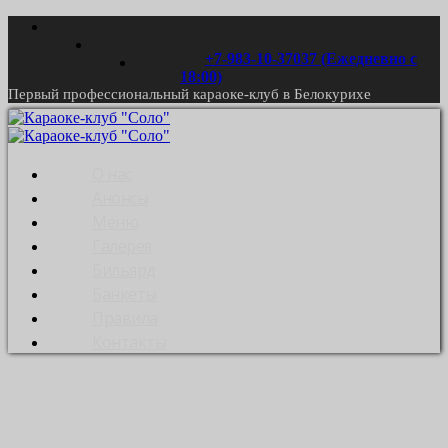
+7-983-10-37037 (Ежедневно с
18:00)
Первый профессиональный караоке-клуб в Белокурихе
О нас
Анонсы
Меню
Галерея
Бильярд
Банкеты
Правила
Контакты