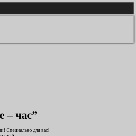
е – час”
ли! Специально для вас!
ободный