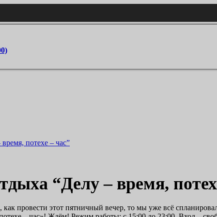
00)
тдыха “Делу – время, потех
е, как провести этот пятничный вечер, то мы уже всё спланирова
потехе – час»! Ждём! Режим работы: с 15:00 до 23:00. Вход – св