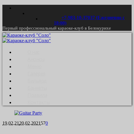
+7-983-10-37037 (Ежедневно с
18:00)
Первый профессиональный караоке-клуб в Белокурихе
О нас
Анонсы
Меню
Галерея
Бильярд
Банкеты
Правила
Контакты
19.02.21
20.02.2021
57
0