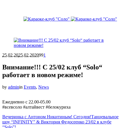
25.02.20
25.02.2020
99
1
Внимание!!! С 25/02 клуб “Solo“
работает в новом режиме!
by
admin
in
Events
,
News
Ежедневно с 22.00-05.00
#всевсоло #алтайвест #белокуриха
Вечеринка с Антоном Никитиным! Сегодня!
Танцевальное
шоу “INFINITY” & Виктория Федосеенко 23/02 в клубе
“Solo”!