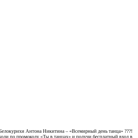
а Белокурихи Антона Никитина – «Всемирный день танца» ???!
оди по промокоду «Ты в танцах» и получи бесплатный вход в