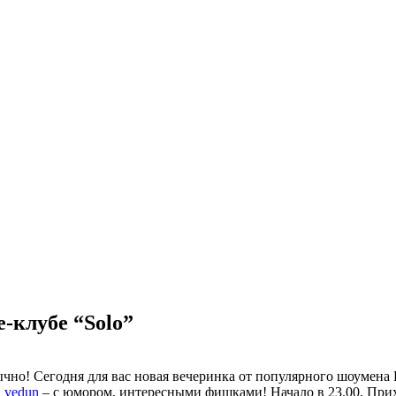
лубе “Solo”
бычно! Сегодня для вас новая вечеринка от популярного шоумен
_vedun
– с юмором, интересными фишками! Начало в 23.00. Прих