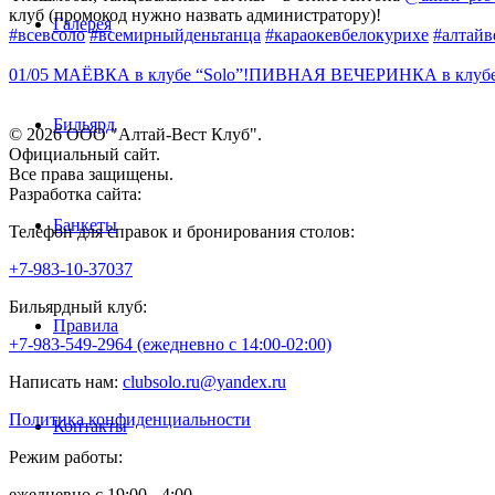
клуб (промокод нужно назвать администратору)!
Галерея
#всевсоло
#всемирныйденьтанца
#караокевбелокурихе
#алтайв
01/05 МАЁВКА в клубе “Solo”!
ПИВНАЯ ВЕЧЕРИНКА в клубе 
Бильярд
© 2026 ООО "Алтай-Вест Клуб".
Официальный сайт.
Все права защищены.
Разработка сайта:
Банкеты
Телефон для справок и бронирования столов:
+7-983-10-37037
Бильярдный клуб:
Правила
+7-983-549-2964 (ежедневно c 14:00-02:00)
Написать нам:
clubsolo.ru@yandex.ru
Политика конфиденциальности
Контакты
Режим работы:
ежедневно с 19:00 - 4:00