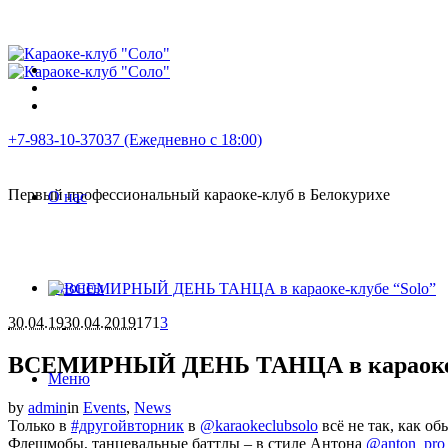
+7-983-10-37037 (Ежедневно с 18:00)
Первый профессиональный караоке-клуб в Белокурихе
О нас
Анонсы
30.04.19
30.04.2019
171
3
ВСЕМИРНЫЙ ДЕНЬ ТАНЦА в караоке-к
Меню
by
admin
in
Events
,
News
Только в
#другойвторник
в
@karaokeclubsolo
всё не так, как о
Флешмобы, танцевальные баттлы – в стиле Антона
@anton_pro