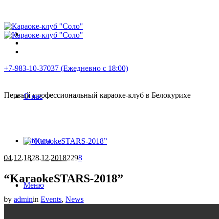
+7-983-10-37037 (Ежедневно с 18:00)
Первый профессиональный караоке-клуб в Белокурихе
О нас
Анонсы
04.12.18
28.12.2018
229
8
“KaraokeSTARS-2018”
Меню
by
admin
in
Events
,
News