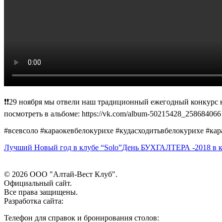
❗❗29 ноября мы отвели наш традиционный ежегодный конкурс 
посмотреть в альбоме: https://vk.com/album-50215428_258684066 или 
#всевсоло #караокевбелокурихе #кудасходитьвбелокурихе #кара
Лучший Новый год в клубе “Solo”
День БУХГАЛТЕРА -2018 в ка
© 2026 ООО "Алтай-Вест Клуб".
Официальный сайт.
Все права защищены.
Разработка сайта:
Телефон для справок и бронирования столов: