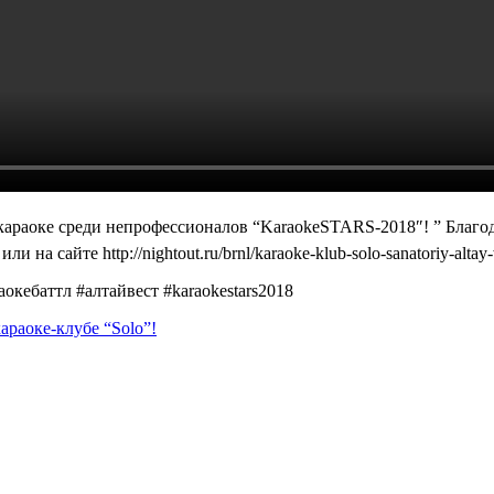
караоке среди непрофессионалов “KaraokeSTARS-2018″! ” Благо
на сайте http://nightout.ru/brnl/karaoke-klub-solo-sanatoriy-altay-
окебаттл #алтайвест #karaokestars2018
раоке-клубе “Solo”!