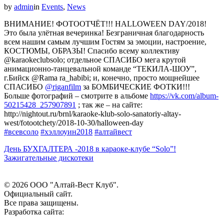
by
admin
in
Events
,
News
ВНИМАНИЕ! ФОТООТЧЁТ!!! HALLOWEEN DAY/2018!
Это была улётная вечеринка! Безграничная благодарность
всем нашим самым лучшим Гостям за эмоции, настроение,
КОСТЮМЫ, ОБРАЗЫ! Спасибо всему коллективу
@karaokeclubsolo; отдельное СПАСИБО мега крутой
анимационно-танцевальной команде “ТЕКИЛА-ШОУ”,
г.Бийск @Rama ra_habibi; и, конечно, просто мощнейшее
СПАСИБО
@riganfilm
за БОМБИЧЕСКИЕ ФОТКИ!!!
Больше фотографий – смотрите в альбоме
https://vk.com/album-
50215428_257907891
; так же – на сайте:
http://nightout.ru/brnl/karaoke-klub-solo-sanatoriy-altay-
west/fotootchety/2018-10-30/halloween-day
#всевсоло
#хэллоуин2018
#алтайвест
День БУХГАЛТЕРА -2018 в караоке-клубе “Solo”!
Зажигательные дискотеки
© 2026 ООО "Алтай-Вест Клуб".
Официальный сайт.
Все права защищены.
Разработка сайта: